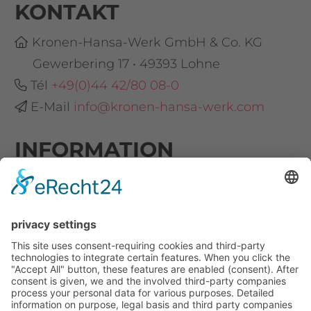
KONTAKT
Kronen-Hansa-Werk GmbH & Co. KG
Gewerbering 17 • 49393 Lohne
Tél
+49(0)44 42/80 08-0
E-Mail
info@kronen-hansa-werk.com
INFORMATION
Certificat
Konformitätserklärungen
Code of conduct
#SOCIAL