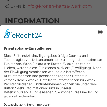
E-Mail:
info@kronen-hansa-werk.com
INFORMATION
Zertifikat
Konformitätserklärungen
Verhaltenskodex
Unternehmenspolitik
#SOCIAL