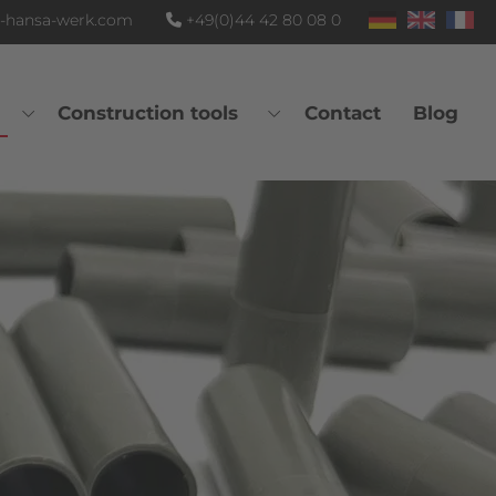
-hansa-werk.com
+49(0)44 42 80 08 0
Construction tools
Contact
Blog