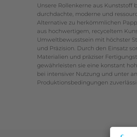
Unsere Rollenkerne aus Kunststoff b
durchdachte, moderne und ressou
Alternative zu herkömmlichen Papp
aus hochwertigem, recyceltem Kuns
Umweltbewusstsein mit höchster Sta
und Präzision. Durch den Einsatz so
Materialien und präziser Fertigung
gewährleisten sie eine konstant hoh
bei intensiver Nutzung und unter a
Produktionsbedingungen zuverlässi