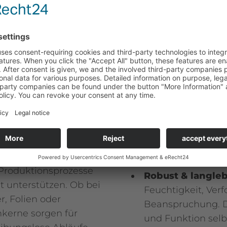
tige Präzision für Ihre Pr
 entscheiden Sie sich
Wichtigste Vorteile
rantwortung mit
Nachhaltig:
Gefer
 höchstem Niveau
und vollständig wi
igen, formstabilen und
Beitrag zum Umwe
e Produktionsprozesse
Robust & langleb
nt unterstützen. Ob bei
Feuchtigkeit, Ve
r, Folien oder
Beanspruchung. D
nkerne sorgen für
und Funktion selb