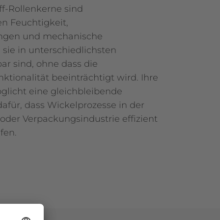
ff-Rollenkerne sind
n Feuchtigkeit,
ngen und mechanische
sie in unterschiedlichsten
r sind, ohne dass die
ktionalität beeinträchtigt wird. Ihre
glicht eine gleichbleibende
afür, dass Wickelprozesse in der
n- oder Verpackungsindustrie effizient
fen.