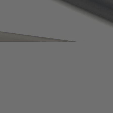
Part
production
Construction
tools
Contact
Blog