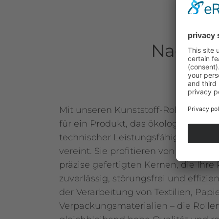
Nachhal
Mit unseren Kunststoff-Rollenkernen
für ein Produkt, das ökologische Ve
technischer Leistungsfähigkeit auf
vereint. Sie profitieren von langleb
präzise gefertigten Kernen, die Ihr
zuverlässig, störungsfrei und effizie
der Verarbeitung von Textilien, Papie
Verpackungsmaterialien – die Rolle