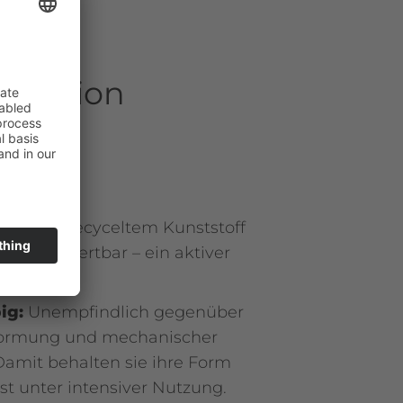
oduktion
tigt aus recyceltem Kunststoff
ederverwertbar – ein aktiver
ltschutz.
ig:
Unempfindlich gegenüber
rformung und mechanischer
amit behalten sie ihre Form
st unter intensiver Nutzung.