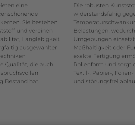
ieten eine
Die robusten Kunststo
rcenschonende
widerstandsfähig gege
kernen. Sie bestehen
Temperaturschwanku
tstoff und vereinen
Belastungen, wodurch 
bilität, Langlebigkeit
Umgebungen einsetzba
rgfältig ausgewählter
Maßhaltigkeit oder Fun
stechniken
exakte Fertigung ermö
e Qualität, die auch
Rollenform und sorgt d
nspruchsvollen
Textil-, Papier-, Folie
g Bestand hat.
und störungsfrei ablau