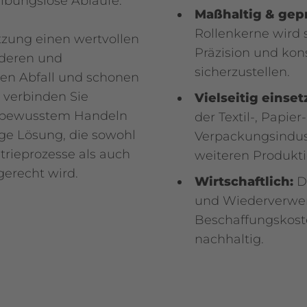
eibungslose Abläufe.
Maßhaltig & gepr
Rollenkerne wird 
utzung einen wertvollen
Präzision und kon
nderen und
sicherzustellen.
ren Abfall und schonen
e verbinden Sie
Vielseitig einset
eltbewusstem Handeln
der Textil-, Papier
ige Lösung, die sowohl
Verpackungsindust
rieprozesse als auch
weiteren Produkti
erecht wird.
Wirtschaftlich:
Du
und Wiederverwen
Beschaffungskost
nachhaltig.