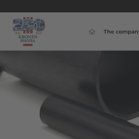
The compan
Home
Home
The
company
Mould
construction